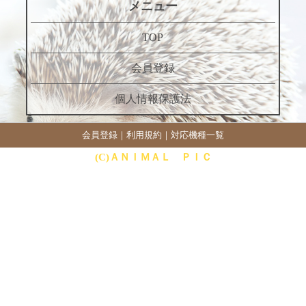
メニュー
TOP
会員登録
個人情報保護法
会員登録
｜
利用規約
｜
対応機種一覧
(C)ＡＮＩＭＡＬ ＰＩＣ