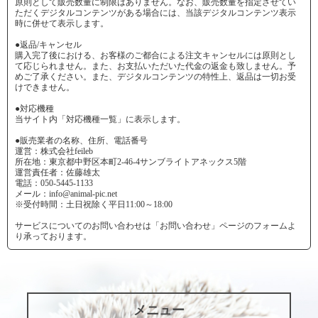
原則として販売数量に制限はありません。なお、販売数量を指定させてい
ただくデジタルコンテンツがある場合には、当該デジタルコンテンツ表示
時に併せて表示します。
●返品/キャンセル
購入完了後における、お客様のご都合による注文キャンセルには原則とし
て応じられません。また、お支払いただいた代金の返金も致しません。予
めご了承ください。また、デジタルコンテンツの特性上、返品は一切お受
けできません。
●対応機種
当サイト内「対応機種一覧」に表示します。
●販売業者の名称、住所、電話番号
運営：株式会社feileb
所在地：東京都中野区本町2-46-4サンブライトアネックス5階
運営責任者：佐藤雄太
電話：050-5445-1133
メール：info@animal-pic.net
※受付時間：土日祝除く平日11:00～18:00
サービスについてのお問い合わせは「お問い合わせ」ページのフォームよ
り承っております。
メニュー